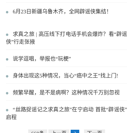
6月23日新疆乌鲁木齐，全网辟谣侠集结！
求真之旅 | 高压线下打电话手机会爆炸？看“辟谣
侠”行走张掖
说学逗唱，举报也“玩梗”
身体出现这5种情况，当心“癌中之王”找上门!
频繁早醒，是不是病啊？这种情况千万别忽视
“丝路捉谣记之求真之旅”在宁启动 首批“辟谣侠”
启程