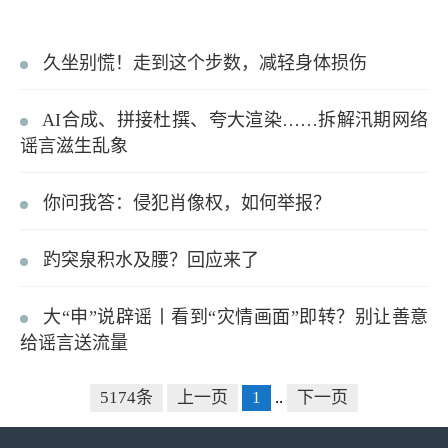
久坐别慌！走到这个步数，减轻身体损伤
AI合成、拼接杜撰、夸大渲染……拆解汛期网络
谣言滋生乱象
你问我答：侵犯肖像权，如何举报？
趵突泉积水及腰？回应来了
大“申”说辟谣丨看到“灾情画面”即转？别让善意
给谣言送流量
5174条
上一页
1
..
下一页