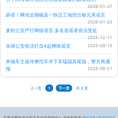
2026-01-27
辟谣！网传近期岷县一拆迁工地挖出银元系谣言
2026-01-23
麦积公安严打网络谣言 多名造谣者依法受处
2025-12-11
2025-09-19
永靖公安依法打击4起网络谣言
奔驰车主逼停摩托车并下车猛踹其尾箱，警方再通
2025-08-21
报
上一页
1
下一页
共
9
页
甘肃省网络违法和不良信息举报中心 ©版权所有
陇ICP备18000003