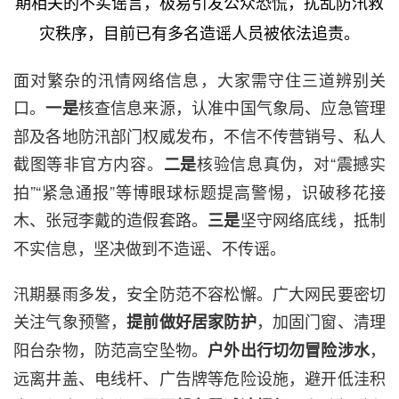
期相关的不实谣言，极易引发公众恐慌，扰乱防汛救
灾秩序，目前已有多名造谣人员被依法追责。
面对繁杂的汛情网络信息，大家需守住三道辨别关
口。
核查信息来源，认准中国气象局、应急管理
一是
部及各地防汛部门权威发布，不信不传营销号、私人
截图等非官方内容。
核验信息真伪，对“震撼实
二是
拍”“紧急通报”等博眼球标题提高警惕，识破移花接
木、张冠李戴的造假套路。
坚守网络底线，抵制
三是
不实信息，坚决做到不造谣、不传谣。
汛期暴雨多发，安全防范不容松懈。广大网民要密切
关注气象预警，
，加固门窗、清理
提前做好居家防护
阳台杂物，防范高空坠物。
，
户外出行切勿冒险涉水
远离井盖、电线杆、广告牌等危险设施，避开低洼积