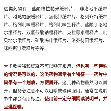
这类药物有：盐酸维拉帕米缓释片、 非洛地平缓释
片、吲哒帕胺缓释片、氯化钾缓释片、格列齐特缓释
片、格列吡嗪缓释片、格列吡嗪控释片、盐酸丁咯地
尔缓释片、双氯芬酸钠缓释片、克拉霉素缓释片、吡
贝地尔缓释片、硫酸吗啡缓释片、洛芬待因缓释片、
咪唑斯汀缓释片等等。
大多数控释和缓释不可以掰开服用，
但也有一些特殊
的情况是可以的，这类药物通常有个特征——药片中
这几种药物虽然可以掰
间带有一个划痕，方便掰开。
开，但务必注意不可以咀嚼或碾碎服用。通常在说明
书中都会有所标注，
使用前一定仔细阅读说明书，并
且遵医嘱。