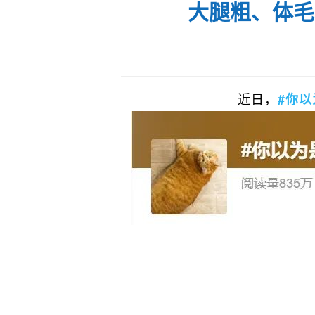
大腿粗、体毛
近日，
#你