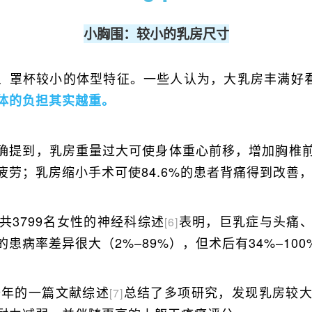
小胸围：较小的乳房尺寸
、罩杯较小的体型特征。一些人认为，大乳房丰满好看
体的负担其实越重。
确提到，乳房重量过大可使身体重心前移，增加胸椎
疲劳；乳房缩小手术可使84.6%的患者背痛得到改善
共3799名女性的神经科综述
表明，巨乳症与头痛
[6]
患病率差异很大（2%–89%），但术后有34%–10
9年的一篇文献综述
总结了多项研究，发现乳房较
[7]