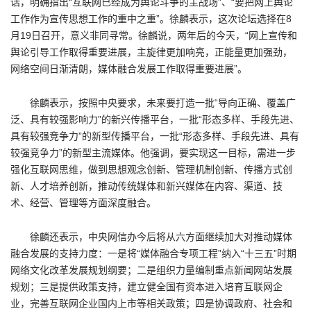
话，明确指出“互联网已经成为舆论斗争的主战场”、“要把网上舆论
工作作为宣传思想工作的重中之重”。徐麟表示，这次论坛选择在8
月19日召开，意义非同寻常。徐麟说，两年后的今天，“网上宣传和
舆论引导工作取得重要进展，主旋律更加响亮，正能量更加强劲，
网络空间日渐清朗，媒体融合发展工作取得重要进展”。
徐麟表示，按照中央要求，未来要打造一批“导向正确、覆盖广
泛、具有较强影响力”的新兴传播平台，一批“形态多样、手段先进、
具有较强竞争力”的新型传播平台，一批“形态多样、手段先进、具有
较强竞争力”的新型主流媒体。他强调，要实现这一目标，需进一步
强化互联网思维，做到思想观念创新、管理机制创新、传播方式创
新、人才培养创新，推动传统媒体和新兴媒体在内容、渠道、技
术、经营、管理等方面深度融合。
徐麟还表示，中央网信办今后将从六方面继续加大对推动媒体
融合发展的支持力度：一是将“媒体融合专项工程”纳入“十三五”时期
网络文化改革发展规划纲要；二是组织力量编制重点新闻网站发展
规划；三是提供政策支持，建立健全国有资本进入培育互联网企
业，完善互联网企业国内上市等相关政策；四是协调政府、社会和