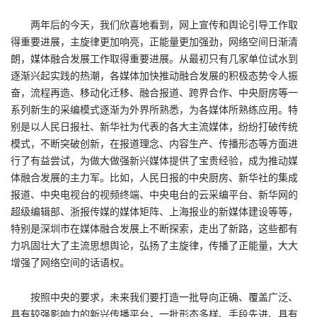
两年后的今天，我们欣喜地看到，网上宣传和舆论引导工作取
得重要进展，主旋律更加响亮，正能量更加强劲，网络空间日渐清
朗，媒体融合发展工作取得重要进展。从最初只有几家单位试水到
逐渐兴起实践的热潮，各媒体加快推动融合发展的积极态势令人振
奋，流程再造、移动化迁移、融合报道、跨界合作、中央厨房等一
系列新生的采编模式逐渐为外界所熟悉，为各媒体所熟练应用。特
别是以人民日报社、新华社为代表的各大主流媒体，纷纷打破传统
模式，不断突破创新，在报道理念、内容生产、传播形态等方面进
行了有益尝试，为做大做强新兴媒体提供了宝贵经验，成为推动媒
体融合发展的主力军。比如，人民日报的中央厨房、新华社的集成
报道、中央电视台的视频终端、中央电台的云采编平台、新华网的
超级编辑部、浙报传媒的媒体矩阵、上海报业的新媒体建设等等，
特别是深圳市在媒体融合发展上不断探索，走出了新路，这些都有
力巩固壮大了主流思想舆论，弘扬了主旋律，传播了正能量，大大
增强了网络空间的话语权。
按照中央的要求，未来我们要打造一批导向正确、覆盖广泛、
具有较强影响力的新兴传播平台，一批形态多样、手段先进、具有