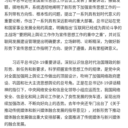
习近平总书记在全国宣传思想工作会议上发表了重要讲话，振聋发
聩，掷地有声，系统透彻地阐明了新形势下加强宣传思想工作的一
系列带有方向性、根本性的问题，提出了一系列具有划时代意义的
重要论断，作出了一系列具有深远影响的重大部署。总书记站在党
和国家事业发展全局的高度，明确指出“互联网已经成为舆论斗争的
主战场”“要把网上舆论工作作为宣传思想工作的重中之重”，并对互
联网发展建设管理提出明确要求，立场鲜明、论断精深，为做好新
形势下宣传思想工作指明了方向、提供了遵循，具有里程碑意义。
习近平总书记8·19重要讲话，深刻认识信息时代治国理政的新
形势、新任务和新要求，科学把握宣传思想工作的规律，是党中央
对全面加强网上舆论工作做出的顶层设计，吹响了加强网络政府建
设、巩固和壮大主流思想舆论的总号角。正是在总书记8·19讲话精
神的指引下，中央网络安全和信息化领导小组应运而生，我国网络
安全、信息化和网上舆论工作驶入了良性发展的快车道，呈现出持
续加强改进、不断向好向上的态势。去年中央还专门出台了《关于
推动传统媒体和新兴媒体融合发展的指导意见》，对新形势下推动
媒体融合发展做出重大安排部署，全面推进了传统媒体与新兴媒体
的融合发展。