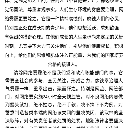
律、党规党纪之上的。任何人（不管他是谁），都必须遵守
党纪国法，尊重客观事实。人们生存环境的雾霾要治理，网
络雾霾更要除之，它是一种精神腐蚀剂，腐蚀人们的心灵，
特别是正处在成长期的青少年，他们思想活跃，求知欲强，
有强烈的猎奇心理。在他们成长的人生坐标尚未定型的关键
时刻，尤其要下大力气关注他们，引导他们健康成长，积极
向上，给他们的思维和肌体注入正能量，为我们的国家培养
合格的接班人。
清除网络雾霾绝不是我们党和政府职能部门的事，它
需要全社会的参与，全民关注，形成合力，像铁拳治理大
气雾霾一样，重拳出击，聚而歼之。特别是网监、网管部
门，对网络要实施24小时全天候监管，对不良网络内容做
到露头就打，绝不姑息，绝不手软，决不搞下不为例。对
蓄意制造各类事端的网络该关闭的坚决关闭，该取缔的坚
决取缔，对有关责任者该处罚的处罚，触犯法律者要坚决