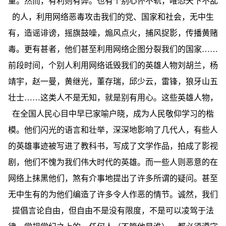
量。然而，有利则有弊。也有个别心怀不轨，唯恐天下不乱
的人，利用网络恶毒攻击我们的党、国家和社会，无中生
有，造谣诽谤，摇旗鼓噪，煽风点火，捕风捉影，传播黄赌
毒。更有甚者，他们甚至利用网络企图分裂我们的国家……
前段时间，个别人利用网络诋毁我们的英雄人物刘胡兰，杨
靖宇，赵一曼，黄继光，董存瑞，邱少云，雷锋，狼牙山五
壮士……这类人不是无知，就是别有用心。这些英雄人物，
在全国人民心目中早已家喻户晓，成为人民敬仰学习的楷
模。他们闪光的语言和壮举，深深地影响了几代人，有些人
的英雄事迹被写进了教科书，写成了文学作品，拍成了影视
剧，他们不愧为我们伟大时代的英雄。而一些人则恶意的在
网络上抹黑他们，煞有介事地提出了许多所谓的疑问。甚至
无中生有的为他们编造了许多令人作恶的情节。诚然，我们
提倡言论自由，但自由不是没有限度，不是可以凌驾于法