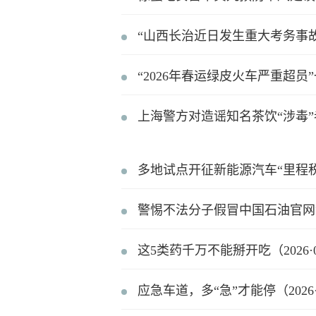
“山西长治近日发生重大考务事故”系
“2026年春运绿皮火车严重超员”一
上海警方对造谣知名茶饮“涉毒”者采
多地试点开征新能源汽车“里程税”不
警惕不法分子假冒中国石油官网售卖
这5类药千万不能掰开吃（2026·0
应急车道，多“急”才能停（2026·0