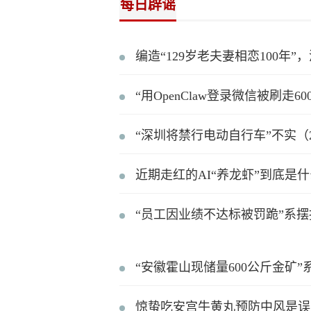
每日辟谣
编造“129岁老夫妻相恋100年”，
“用OpenClaw登录微信被刷走600
“深圳将禁行电动自行车”不实（202
近期走红的AI“养龙虾”到底是什么（
“员工因业绩不达标被罚跪”系摆拍（2
“安徽霍山现储量600公斤金矿”系谣
惊蛰吃安宫牛黄丸预防中风是误区（2